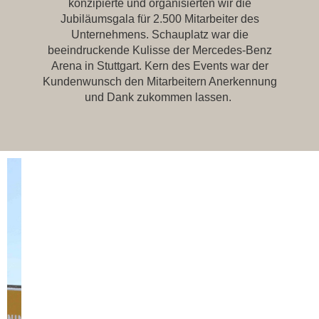
konzipierte und organisierten wir die
Jubiläumsgala für 2.500 Mitarbeiter des
Unternehmens. Schauplatz war die
beeindruckende Kulisse der Mercedes-Benz
Arena in Stuttgart. Kern des Events war der
Kundenwunsch den Mitarbeitern Anerkennung
und Dank zukommen lassen.